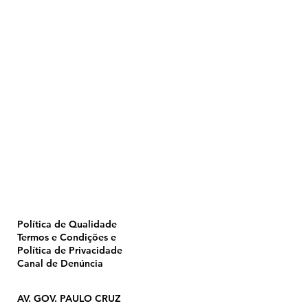
Home
Pulverização
Blog
Institucional
CTA
Seja Revendedor
Seja Membro
Catálogo
Política de Qualidade
Termos e Condições e
Política de Privacidade
Canal de Denúncia
AV. GOV. PAULO CRUZ