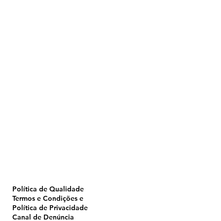
Home
Pulverização
Blog
Institucional
CTA
Seja Revendedor
Seja Membro
Catálogo
Política de Qualidade
Termos e Condições e
Política de Privacidade
Canal de Denúncia