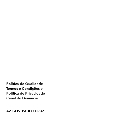
Home
Pulverização
Blog
Institucional
CTA
Seja Revendedor
Seja Membro
Catálogo
Política de Qualidade
Termos e Condições e
Política de Privacidade
Canal de Denúncia
AV. GOV. PAULO CRUZ