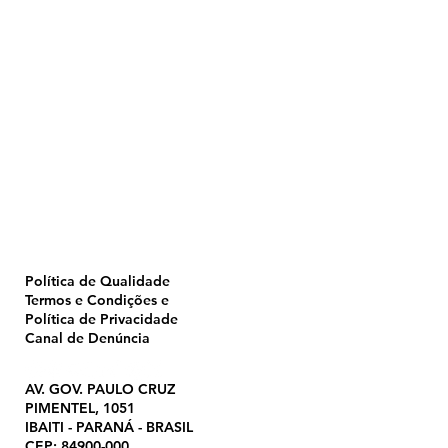
Home
Pulverização
Blog
Institucional
CTA
Seja Revendedor
Seja Membro
Catálogo
Política de Qualidade
Termos e Condições e
Política de Privacidade
Canal de Denúncia
AV. GOV. PAULO CRUZ
PIMENTEL, 1051
IBAITI - PARANÁ - BRASIL
CEP: 84900-000