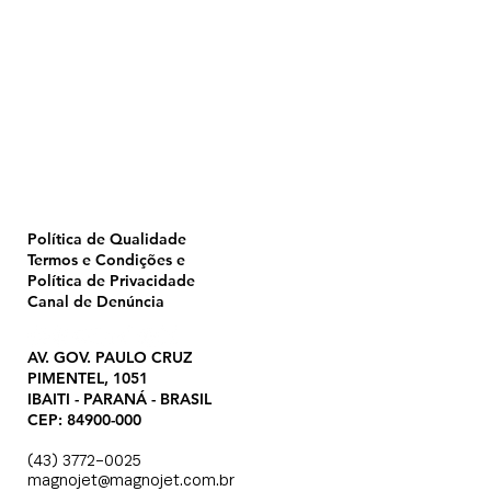
Home
Pulverização
Blog
Institucional
CTA
Seja Revendedor
Seja Membro
Catálogo
Política de Qualidade
Termos e Condições e
Política de Privacidade
Canal de Denúncia
AV. GOV. PAULO CRUZ
PIMENTEL, 1051
IBAITI - PARANÁ - BRASIL
CEP: 84900-000
(43) 3772-0025
magnojet@magnojet.com.br