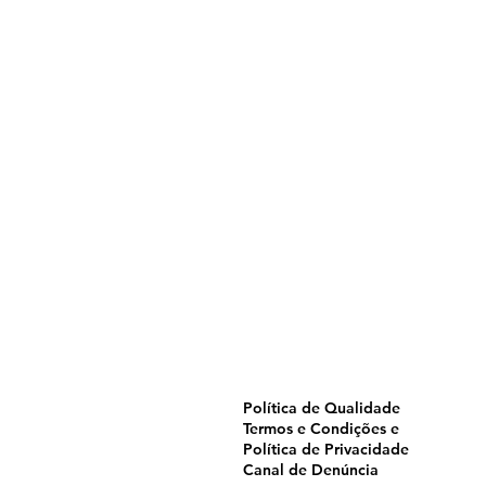
Home
Pulverização
Blog
Institucional
CTA
Seja Revendedor
Seja Membro
Catálogo
Política de Qualidade
Termos e Condições e
Política de Privacidade
Canal de Denúncia