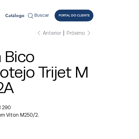
Catálogo
Buscar
PORTAL DO CLIENTE
Anterior
Próximo
 Bico
otejo Trijet M
2A
I 290
em Viton M250/2.