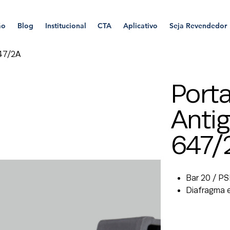
ão
Blog
Institucional
CTA
Aplicativo
Seja Revendedor
647/2A
Porta
Antig
647/
Bar 20 / PS
Diafragma 