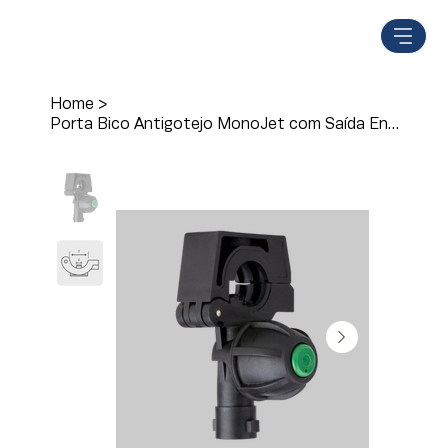
Home
>
Porta Bico Antigotejo MonoJet com Saída Engate Rápido Universal - M 235/2A