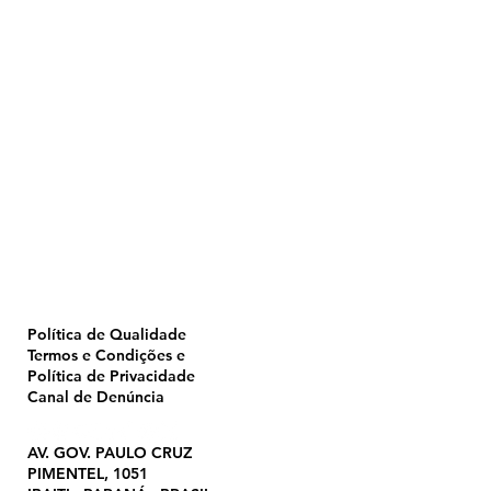
Home
Pulverização
Blog
Institucional
CTA
Seja Revendedor
Seja Membro
Catálogo
Política de Qualidade
Termos e Condições e
Política de Privacidade
Canal de Denúncia
AV. GOV. PAULO CRUZ
PIMENTEL, 1051