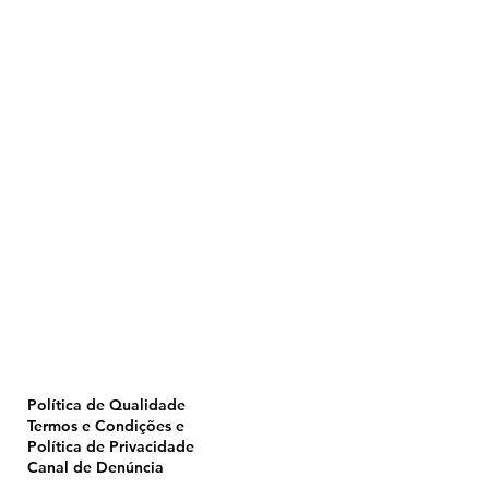
Home
Pulverização
Blog
Institucional
CTA
Seja Revendedor
Seja Membro
Catálogo
Política de Qualidade
Termos e Condições e
Política de Privacidade
Canal de Denúncia