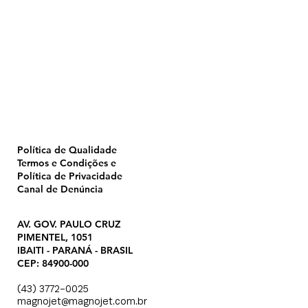
Home
Pulverização
Blog
Institucional
CTA
Seja Revendedor
Seja Membro
Catálogo
Política de Qualidade
Termos e Condições e
Política de Privacidade
Canal de Denúncia
AV. GOV. PAULO CRUZ
PIMENTEL, 1051
IBAITI - PARANÁ - BRASIL
CEP: 84900-000
(43) 3772-0025
magnojet@magnojet.com.br