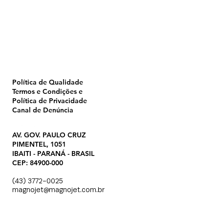
Home
Pulverização
Blog
Institucional
CTA
Seja Revendedor
Seja Membro
Catálogo
Política de Qualidade
Termos e Condições e
Política de Privacidade
Canal de Denúncia
AV. GOV. PAULO CRUZ
PIMENTEL, 1051
IBAITI - PARANÁ - BRASIL
CEP: 84900-000
(43) 3772-0025
magnojet@magnojet.com.br