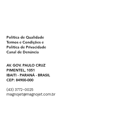
Pulverização
Blog
Institucional
CTA
Seja Revendedor
Seja Membro
Catálogo
Política de Qualidade
Termos e Condições e
Política de Privacidade
Canal de Denúncia
AV. GOV. PAULO CRUZ
PIMENTEL, 1051
IBAITI - PARANÁ - BRASIL
CEP: 84900-000
(43) 3772-0025
magnojet@magnojet.com.br