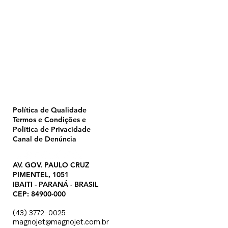
Home
Pulverização
Blog
Institucional
CTA
Seja Revendedor
Seja Membro
Catálogo
Política de Qualidade
Termos e Condições e
Política de Privacidade
Canal de Denúncia
AV. GOV. PAULO CRUZ
PIMENTEL, 1051
IBAITI - PARANÁ - BRASIL
CEP: 84900-000
(43) 3772-0025
magnojet@magnojet.com.br