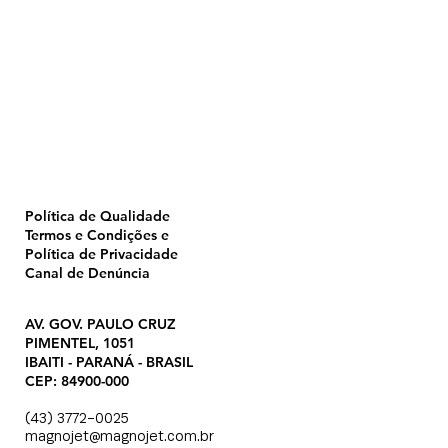
Home
Pulverização
Blog
Institucional
CTA
Seja Revendedor
Seja Membro
Catálogo
Política de Qualidade
Termos e Condições e
Política de Privacidade
Canal de Denúncia
AV. GOV. PAULO CRUZ
PIMENTEL, 1051
IBAITI - PARANÁ - BRASIL
CEP: 84900-000
(43) 3772-0025
magnojet@magnojet.com.br