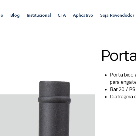
ão
Blog
Institucional
CTA
Aplicativo
Seja Revendedor
Port
Porta bico 
para engate 
Bar 20 / PS
Diafragma 