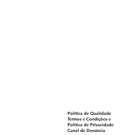
Home
Pulverização
Blog
Institucional
CTA
Seja Revendedor
Seja Membro
Catálogo
Política de Qualidade
Termos e Condições e
Política de Privacidade
Canal de Denúncia