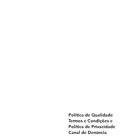
Home
Pulverização
Blog
Institucional
CTA
Seja Revendedor
Seja Membro
Catálogo
Política de Qualidade
Termos e Condições e
Política de Privacidade
Canal de Denúncia