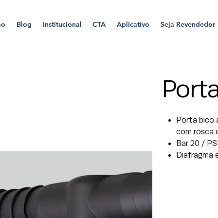
ão
Blog
Institucional
CTA
Aplicativo
Seja Revendedor
Port
Porta bico 
com rosca ex
Bar 20 / PS
Diafragma 