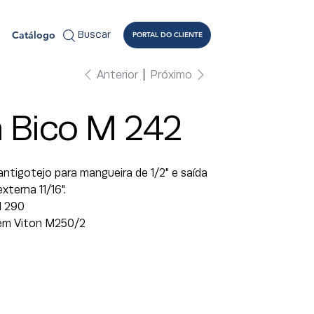
Catálogo
Buscar
PORTAL DO CLIENTE
Anterior
Próximo
a Bico M 242
antigotejo para mangueira de 1/2" e saída
terna 11/16".
I 290
em Viton M250/2