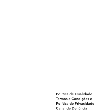
Home
Pulverização
Blog
Institucional
CTA
Seja Revendedor
Seja Membro
Catálogo
Política de Qualidade
Termos e Condições e
Política de Privacidade
Canal de Denúncia