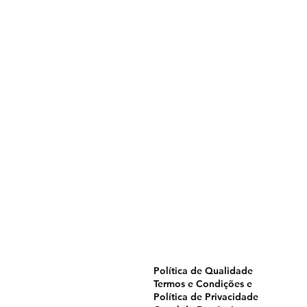
Home
Pulverização
Blog
Institucional
CTA
Seja Revendedor
Seja Membro
Catálogo
Política de Qualidade
Termos e Condições e
Política de Privacidade