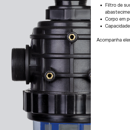
Filtro de s
abastecime
Corpo em po
Capacidade
Acompanha elem