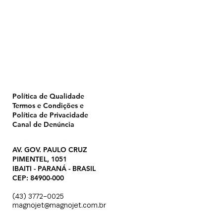
Home
Pulverização
Blog
Institucional
CTA
Seja Revendedor
Seja Membro
Catálogo
Política de Qualidade
Termos e Condições e
Política de Privacidade
Canal de Denúncia
AV. GOV. PAULO CRUZ
PIMENTEL, 1051
IBAITI - PARANÁ - BRASIL
CEP: 84900-000
(43) 3772-0025
magnojet@magnojet.com.br