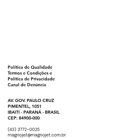
Home
Pulverização
Blog
Institucional
CTA
Seja Revendedor
Seja Membro
Catálogo
Política de Qualidade
Termos e Condições e
Política de Privacidade
Canal de Denúncia
AV. GOV. PAULO CRUZ
PIMENTEL, 1051
IBAITI - PARANÁ - BRASIL
CEP: 84900-000
(43) 3772-0025
magnojet@magnojet.com.br