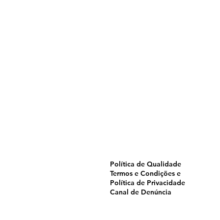
Home
Pulverização
Blog
Institucional
CTA
Seja Revendedor
Seja Membro
Catálogo
Política de Qualidade
Termos e Condições e
Política de Privacidade
Canal de Denúncia