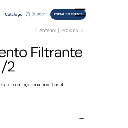
Catálogo
Buscar
PORTAL DO CLIENTE
Menu
Anterior
Próximo
nto Filtrante
/2
ltrante em aço inox com 1 anel.