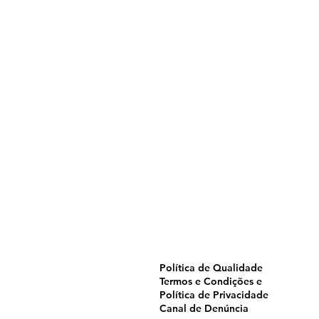
Home
Pulverização
Blog
Institucional
CTA
Seja Revendedor
Seja Membro
Catálogo
Política de Qualidade
Termos e Condições e
Política de Privacidade
Canal de Denúncia