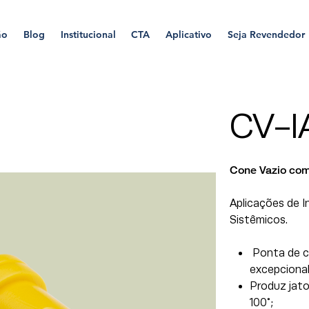
ão
Blog
Institucional
CTA
Aplicativo
Seja Revendedor
CV-I
Cone Vazio com
Aplicações de I
Sistêmicos.
Ponta de ce
excepcional
Produz jato
100°;