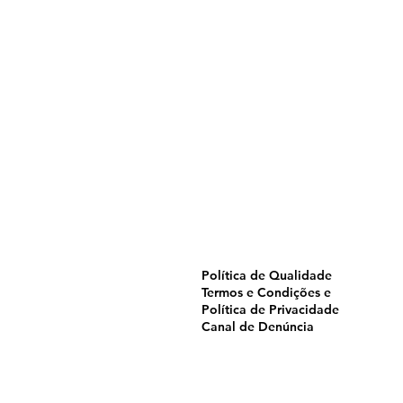
Home
Pulverização
Blog
Institucional
CTA
Seja Revendedor
Seja Membro
Catálogo
Política de Qualidade
Termos e Condições e
Política de Privacidade
Canal de Denúncia