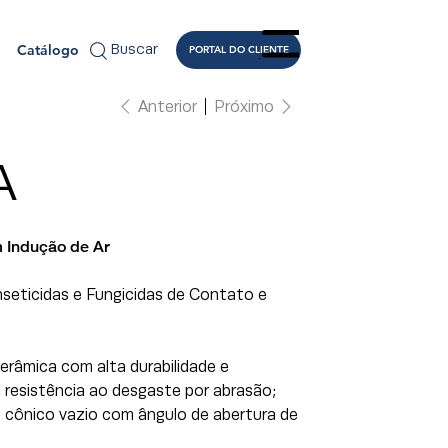
Catálogo
Buscar
PORTAL DO CLIENTE
Menu
Anterior
Próximo
A
 Indução de Ar
nseticidas e Fungicidas de Contato e
râmica com alta durabilidade e
 resistência ao desgaste por abrasão;
 cônico vazio com ângulo de abertura de