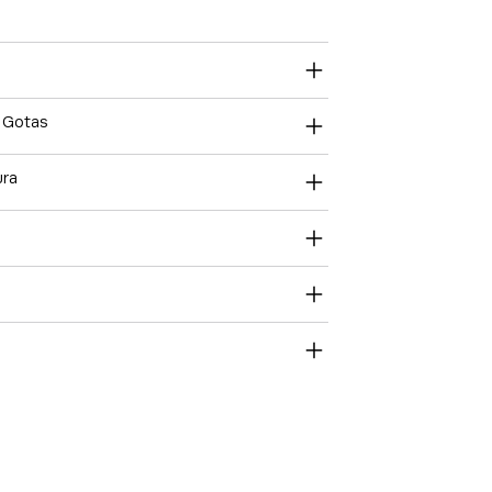
e Gotas
ura