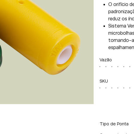
O orifício 
padronizaçã
reduz os ín
Sistema Ven
microbolhas
tornando-as
espalhament
Vazão
SKU
Tipo de Ponta