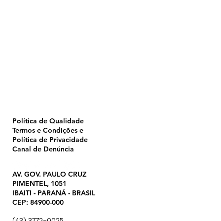
Home
Pulverização
Blog
Institucional
CTA
Seja Revendedor
Seja Membro
Catálogo
Política de Qualidade
Termos e Condições e
Política de Privacidade
Canal de Denúncia
AV. GOV. PAULO CRUZ
PIMENTEL, 1051
IBAITI - PARANÁ - BRASIL
CEP: 84900-000
(43) 3772-0025