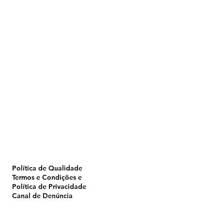
Home
Pulverização
Blog
Institucional
CTA
Seja Revendedor
Seja Membro
Catálogo
Política de Qualidade
Termos e Condições e
Política de Privacidade
Canal de Denúncia