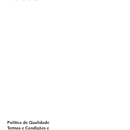
Home
Pulverização
Blog
Institucional
CTA
Seja Revendedor
Seja Membro
Catálogo
Política de Qualidade
Termos e Condições e