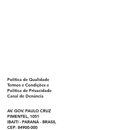
Home
Pulverização
Blog
Institucional
CTA
Seja Revendedor
Seja Membro
Catálogo
Política de Qualidade
Termos e Condições e
Política de Privacidade
Canal de Denúncia
AV. GOV. PAULO CRUZ
PIMENTEL, 1051
IBAITI - PARANÁ - BRASIL
CEP: 84900-000