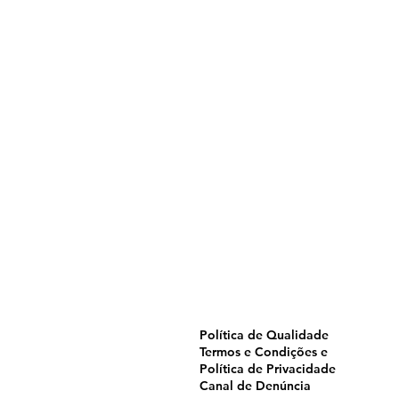
Home
Pulverização
Blog
Institucional
CTA
Seja Revendedor
Seja Membro
Catálogo
Política de Qualidade
Termos e Condições e
Política de Privacidade
Canal de Denúncia