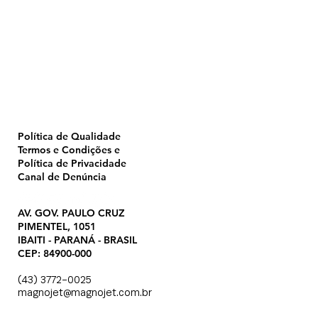
Home
Pulverização
Blog
Institucional
CTA
Seja Revendedor
Seja Membro
Catálogo
Política de Qualidade
Termos e Condições e
Política de Privacidade
Canal de Denúncia
AV. GOV. PAULO CRUZ
PIMENTEL, 1051
IBAITI - PARANÁ - BRASIL
CEP: 84900-000
(43) 3772-0025
magnojet@magnojet.com.br