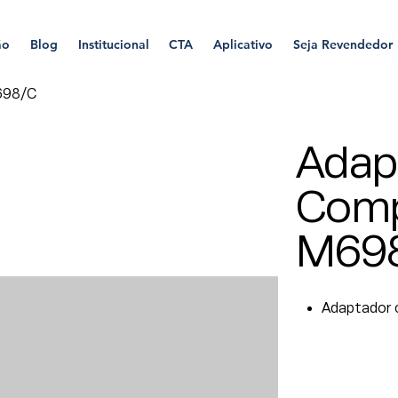
ão
Blog
Institucional
CTA
Aplicativo
Seja Revendedor
698/C
Adap
Comp
M69
Adaptador c