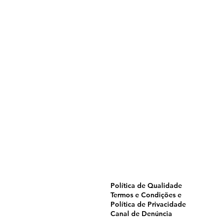
Home
Pulverização
Blog
Institucional
CTA
Seja Revendedor
Seja Membro
Catálogo
Política de Qualidade
Termos e Condições e
Política de Privacidade
Canal de Denúncia