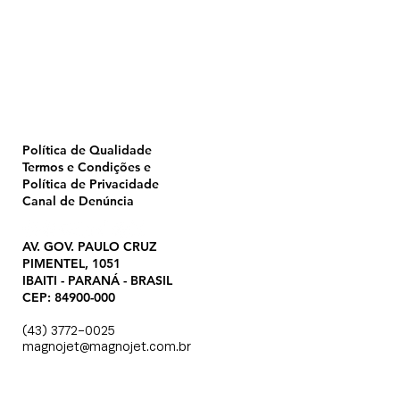
Home
Pulverização
Blog
Institucional
CTA
Seja Revendedor
Seja Membro
Catálogo
Política de Qualidade
Termos e Condições e
Política de Privacidade
Canal de Denúncia
AV. GOV. PAULO CRUZ
PIMENTEL, 1051
IBAITI - PARANÁ - BRASIL
CEP: 84900-000
(43) 3772-0025
magnojet@magnojet.com.br