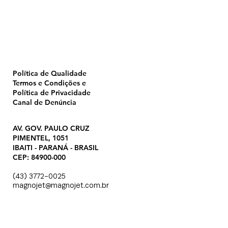
Pulverização
Blog
Institucional
CTA
Seja Revendedor
Seja Membro
Catálogo
Política de Qualidade
Termos e Condições e
Política de Privacidade
Canal de Denúncia
AV. GOV. PAULO CRUZ
PIMENTEL, 1051
IBAITI - PARANÁ - BRASIL
CEP: 84900-000
(43) 3772-0025
magnojet@magnojet.com.br