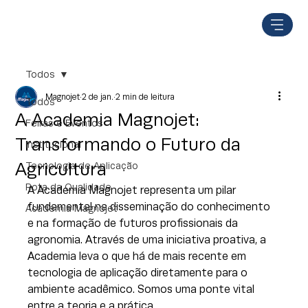
Todos
Magnojet
2 de jan.
2 min de leitura
Todos
A Academia Magnojet:
Feiras e Eventos
Transformando o Futuro da
Institucional
Agricultura
Tecnologia de Aplicação
Rota da Qualidade
A Academia Magnojet representa um pilar 
fundamental na disseminação do conhecimento 
Academia Magnojet
e na formação de futuros profissionais da 
agronomia. Através de uma iniciativa proativa, a 
Academia leva o que há de mais recente em 
tecnologia de aplicação diretamente para o 
ambiente acadêmico. Somos uma ponte vital 
entre a teoria e a prática.