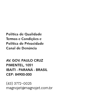
Pulverização
Blog
Institucional
CTA
Seja Revendedor
Seja Membro
Catálogo
Política de Qualidade
Termos e Condições e
Política de Privacidade
Canal de Denúncia
AV. GOV. PAULO CRUZ
PIMENTEL, 1051
IBAITI - PARANÁ - BRASIL
CEP: 84900-000
(43) 3772-0025
magnojet@magnojet.com.br