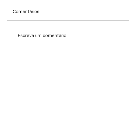
Comentários
Escreva um comentário
Preparando o Pulverizador para a Safra:
Guia Completo
Home