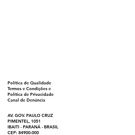
Home
Pulverização
Blog
Institucional
CTA
Seja Revendedor
Seja Membro
Catálogo
Política de Qualidade
Termos e Condições e
Política de Privacidade
Canal de Denúncia
AV. GOV. PAULO CRUZ
PIMENTEL, 1051
IBAITI - PARANÁ - BRASIL
CEP: 84900-000